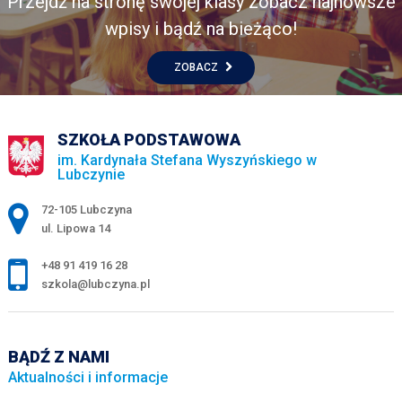
Przejdź na stronę swojej klasy zobacz najnowsze
wpisy i bądź na bieżąco!
ZOBACZ
SZKOŁA PODSTAWOWA
im. Kardynała Stefana Wyszyńskiego w
Lubczynie
Adres pocztowy:
72-105 Lubczyna
ul. Lipowa 14
+48 91 419 16 28
szkola@lubczyna.pl
BĄDŹ Z NAMI
Aktualności i informacje