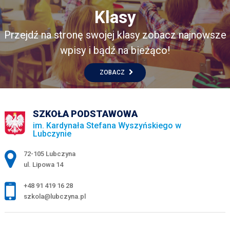
Klasy
Przejdź na stronę swojej klasy zobacz najnowsze
wpisy i bądź na bieżąco!
ZOBACZ
SZKOŁA PODSTAWOWA
im. Kardynała Stefana Wyszyńskiego w
Lubczynie
Adres pocztowy:
72-105 Lubczyna
ul. Lipowa 14
+48 91 419 16 28
szkola@lubczyna.pl