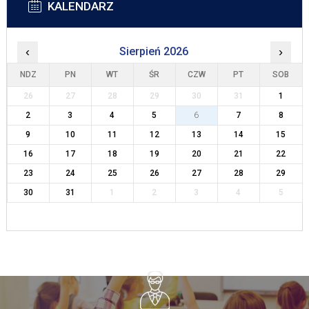
KALENDARZ
‹
Sierpień 2026
›
NDZ
PN
WT
ŚR
CZW
PT
SOB
26
27
28
29
30
31
1
2
3
4
5
6
7
8
9
10
11
12
13
14
15
16
17
18
19
20
21
22
23
24
25
26
27
28
29
30
31
1
2
3
4
5