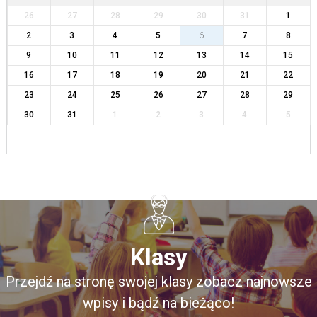
26
27
28
29
30
31
1
2
3
4
5
6
7
8
9
10
11
12
13
14
15
16
17
18
19
20
21
22
23
24
25
26
27
28
29
30
31
1
2
3
4
5
Klasy
Przejdź na stronę swojej klasy zobacz najnowsze
wpisy i bądź na bieżąco!