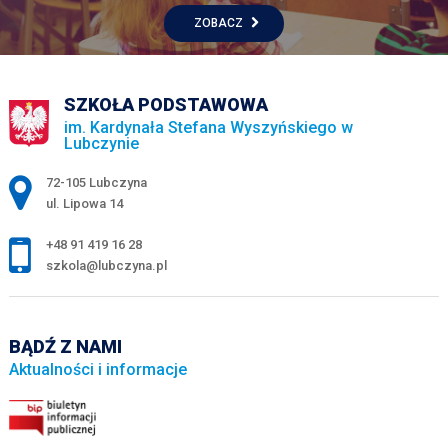
ZOBACZ
SZKOŁA PODSTAWOWA
im. Kardynała Stefana Wyszyńskiego w
Lubczynie
Adres pocztowy:
72-105 Lubczyna
ul. Lipowa 14
+48 91 419 16 28
szkola@lubczyna.pl
BĄDŹ Z NAMI
Aktualności i informacje