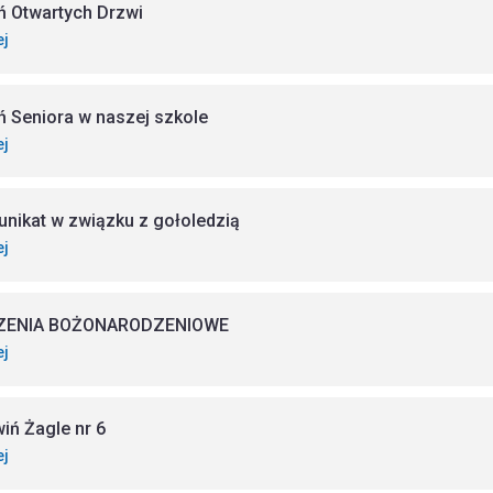
ń Otwartych Drzwi
ej
ń Seniora w naszej szkole
ej
nikat w związku z gołoledzią
ej
ZENIA BOŻONARODZENIOWE
ej
iń Żagle nr 6
ej