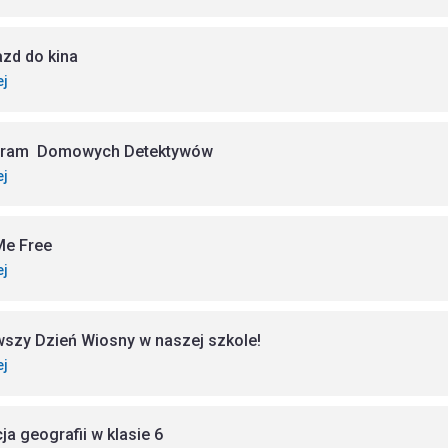
zd do kina
ej
gram Domowych Detektywów
ej
Me Free
ej
wszy Dzień Wiosny w naszej szkole!
ej
ja geografii w klasie 6