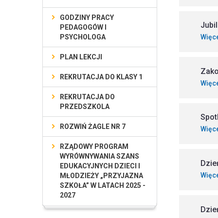
GODZINY PRACY
Jubi
PEDAGOGÓW I
PSYCHOLOGA
Więc
PLAN LEKCJI
Zako
REKRUTACJA DO KLASY 1
Więc
REKRUTACJA DO
PRZEDSZKOLA
Spot
ROZWIŃ ŻAGLE NR 7
Więc
RZĄDOWY PROGRAM
WYRÓWNYWANIA SZANS
Dzie
EDUKACYJNYCH DZIECI I
Więc
MŁODZIEŻY „PRZYJAZNA
SZKOŁA” W LATACH 2025 -
2027
Dzie