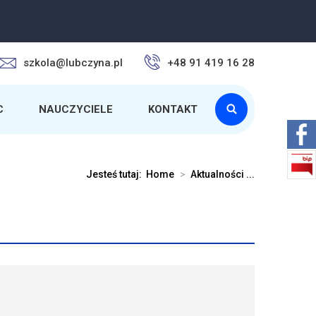
szkola@lubczyna.pl
+48 91 419 16 28
C
NAUCZYCIELE
KONTAKT
Jesteś tutaj:
Home
>
Aktualności ...