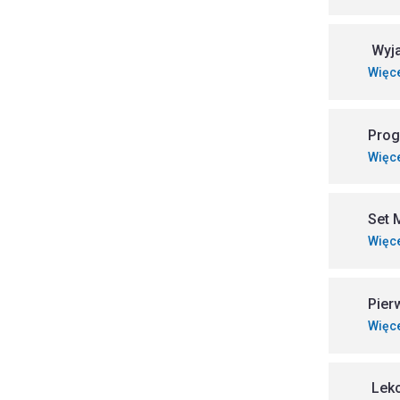
Wyja
Więc
Pro
Więc
Set 
Więc
Pier
Więc
Lekc