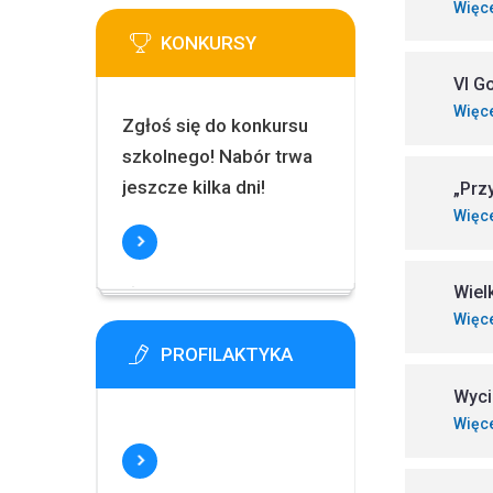
Więc
KONKURSY
VI G
Więc
Zgłoś się do konkursu
szkolnego! Nabór trwa
jeszcze kilka dni!
„Prz
Więc
Wiel
Więc
PROFILAKTYKA
Wyci
Więc