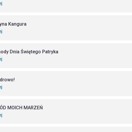
ej
yna Kangura
ej
ody Dnia Świętego Patryka
ej
zdrowo!
ej
ÓD MOICH MARZEŃ
ej