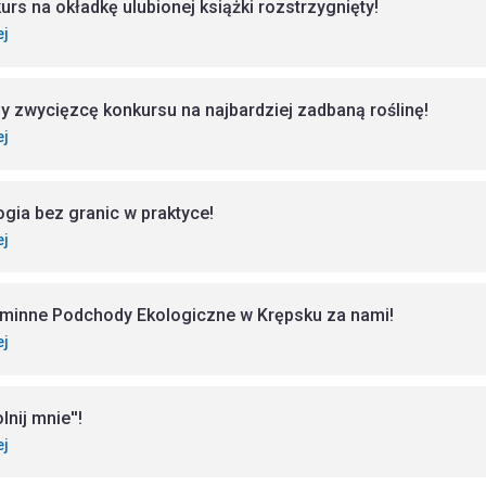
urs na okładkę ulubionej książki rozstrzygnięty!
ej
 zwycięzcę konkursu na najbardziej zadbaną roślinę!
ej
ogia bez granic w praktyce!
ej
minne Podchody Ekologiczne w Krępsku za nami!
ej
lnij mnie''!
ej