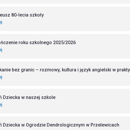
leusz 80-lecia szkoły
ej
ńczenie roku szkolnego 2025/2026
ej
kanie bez granic – rozmowy, kultura i język angielski w prakt
ej
ń Dziecka w naszej szkole
ej
ń Dziecka w Ogrodzie Dendrologicznym w Przelewicach