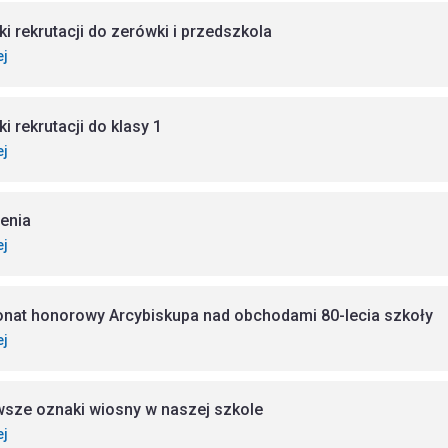
ki rekrutacji do zerówki i przedszkola
ej
i rekrutacji do klasy 1
ej
enia
ej
onat honorowy Arcybiskupa nad obchodami 80-lecia szkoły
ej
wsze oznaki wiosny w naszej szkole
ej