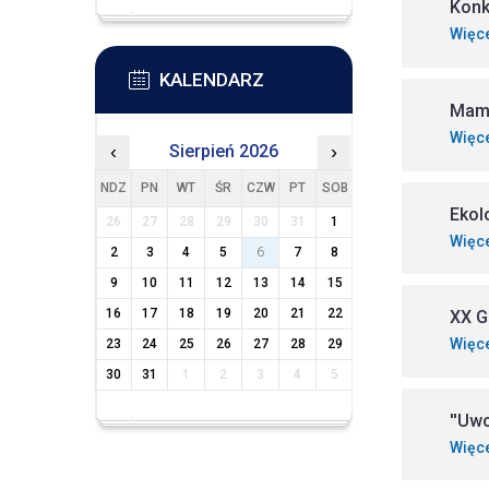
Konk
Więc
KALENDARZ
Mamy
Więc
‹
Sierpień 2026
›
NDZ
PN
WT
ŚR
CZW
PT
SOB
Ekol
26
27
28
29
30
31
1
Więc
2
3
4
5
6
7
8
9
10
11
12
13
14
15
16
17
18
19
20
21
22
XX G
Więc
23
24
25
26
27
28
29
30
31
1
2
3
4
5
''Uwo
Więc