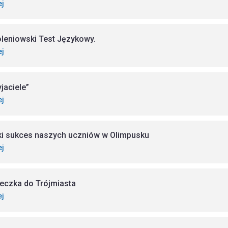
ej
oleniowski Test Językowy.
ej
yjaciele”
ej
ki sukces naszych uczniów w Olimpusku
ej
eczka do Trójmiasta
ej