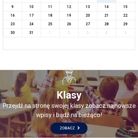
9
10
11
12
13
14
15
16
17
18
19
20
21
22
23
24
25
26
27
28
29
30
31
1
2
3
4
5
Klasy
Przejdź na stronę swojej klasy zobacz najnowsze
wpisy i bądź na bieżąco!
ZOBACZ