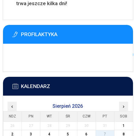
trwa jeszcze kilka dni!
PROFILAKTYKA
KALENDARZ
‹
Sierpień 2026
›
NDZ
PN
WT
ŚR
CZW
PT
SOB
26
27
28
29
30
31
1
2
3
4
5
6
7
8