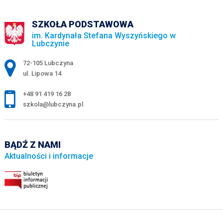
SZKOŁA PODSTAWOWA
im. Kardynała Stefana Wyszyńskiego w
Lubczynie
Adres pocztowy:
72-105 Lubczyna
ul. Lipowa 14
+48 91 419 16 28
szkola@lubczyna.pl
BĄDŹ Z NAMI
Aktualności i informacje