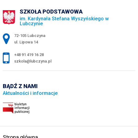
SZKOŁA PODSTAWOWA
im. Kardynała Stefana Wyszyńskiego w
Lubczynie
Adres pocztowy:
72-105 Lubczyna
ul. Lipowa 14
+48 91 419 16 28
szkola@lubczyna.pl
BĄDŹ Z NAMI
Aktualności i informacje
Strona główna