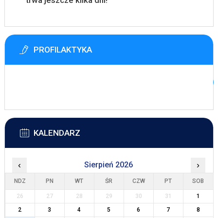
trwa jeszcze kilka dni!
PROFILAKTYKA
KALENDARZ
‹
Sierpień 2026
›
NDZ
PN
WT
ŚR
CZW
PT
SOB
26
27
28
29
30
31
1
2
3
4
5
6
7
8