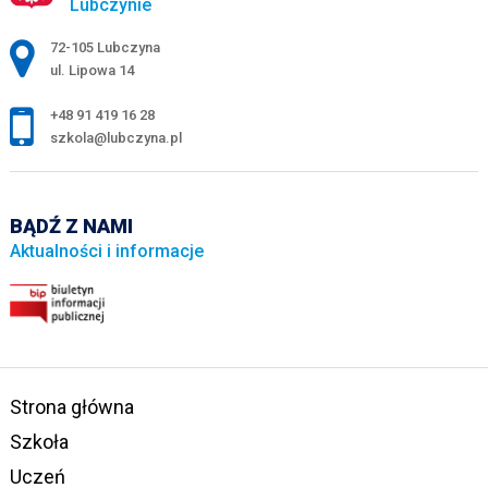
Lubczynie
Adres pocztowy:
72-105 Lubczyna
ul. Lipowa 14
+48 91 419 16 28
szkola@lubczyna.pl
BĄDŹ Z NAMI
Aktualności i informacje
Strona główna
Szkoła
Uczeń