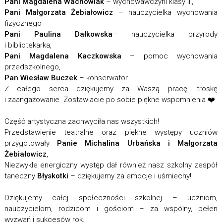
Pani Magdalena Wachowiak
– wychowawczyni klasy III,
Pani Małgorzata Żebiałowicz
– nauczycielka wychowania
fizycznego
Pani Paulina Dałkowska
– nauczycielka przyrody
i bibliotekarka,
Pani Magdalena Kaczkowska
– pomoc wychowania
przedszkolnego,
Pan Wiesław Buczek
– konserwator.
Z całego serca dziękujemy za Waszą pracę, troskę
i zaangażowanie. Zostawiacie po sobie piękne wspomnienia ❤️
Część artystyczna zachwyciła nas wszystkich!
Przedstawienie teatralne oraz piękne występy uczniów
przygotowały
Panie Michalina Urbańska i Małgorzata
Żebiałowicz
,
Niezwykle energiczny występ dał również nasz szkolny zespół
taneczny
Błyskotki
– dziękujemy za emocje i uśmiechy!
Dziękujemy całej społeczności szkolnej – uczniom,
nauczycielom, rodzicom i gościom – za wspólny, pełen
wyzwań i sukcesów rok.