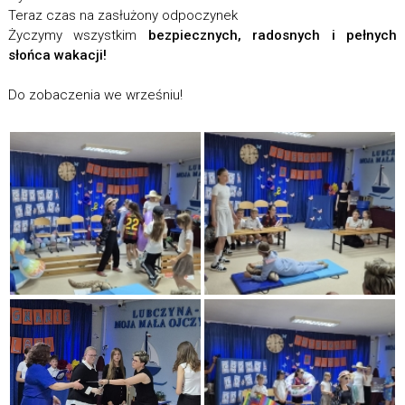
Teraz czas na zasłużony odpoczynek
Życzymy wszystkim
bezpiecznych, radosnych i pełnych
słońca wakacji!
Do zobaczenia we wrześniu!