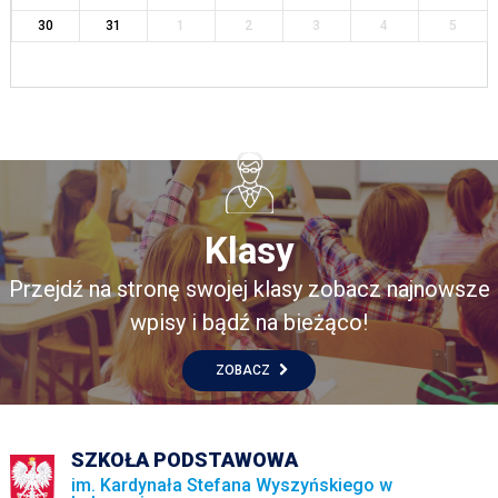
30
31
1
2
3
4
5
Klasy
Przejdź na stronę swojej klasy zobacz najnowsze
wpisy i bądź na bieżąco!
ZOBACZ
SZKOŁA PODSTAWOWA
im. Kardynała Stefana Wyszyńskiego w