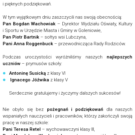
i pięknych podziękowań.
W tym wyjątkowym dniu zaszczycili nas swoją obecnością:
Pan Bogdan Wachowiak
– Dyrektor Wydziału Oświaty, Kultury
i Sportu w Urzędzie Miasta i Gminy w Goleniowie,
Pan Piotr Bartnik
– sołtys wsi Lubczyna,
Pani Anna Roggenbuck
– przewodnicząca Rady Rodziców.
Podczas uroczystości wyróżniliśmy naszych
najlepszych
uczniów
– prymusów szkoły:
Antoninę Susicką
z klasy VI
Ignacego Jóźwika
z klasy V
Serdecznie gratulujemy i życzymy dalszych sukcesów!
Nie obyło się bez
pożegnań i podziękowań
dla naszych
wspaniałych nauczycieli i pracowników, którzy zakończyli swoją
pracę w naszej szkole:
Pani Teresa Retel
– wychowawczyni klasy III,