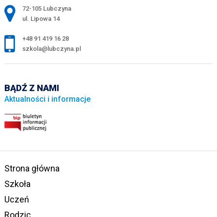
Adres pocztowy:
72-105 Lubczyna
ul. Lipowa 14
+48 91 419 16 28
szkola@lubczyna.pl
BĄDŹ Z NAMI
Aktualności i informacje
Strona główna
Szkoła
Uczeń
Rodzic