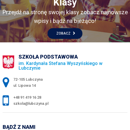
Klasy
Przejdź na stronę swojej klasy zobacz najnowsze
wpisy i bądź na bieżąco!
ZOBACZ
SZKOŁA PODSTAWOWA
im. Kardynała Stefana Wyszyńskiego w
Lubczynie
Adres pocztowy:
72-105 Lubczyna
ul. Lipowa 14
+48 91 419 16 28
szkola@lubczyna.pl
BĄDŹ Z NAMI