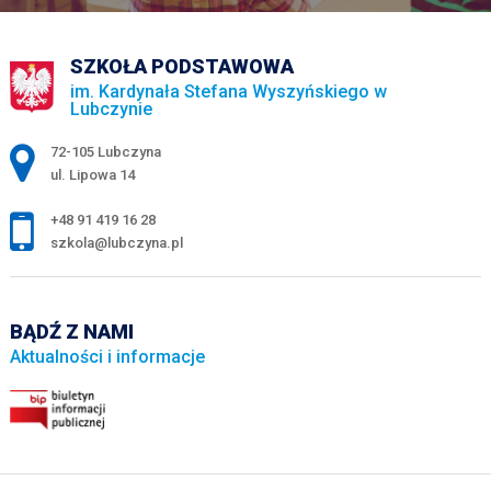
SZKOŁA PODSTAWOWA
im. Kardynała Stefana Wyszyńskiego w
Lubczynie
Adres pocztowy:
72-105 Lubczyna
ul. Lipowa 14
+48 91 419 16 28
szkola@lubczyna.pl
BĄDŹ Z NAMI
Aktualności i informacje