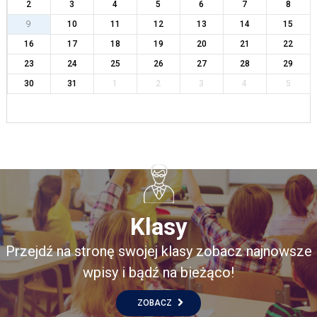
2
3
4
5
6
7
8
9
10
11
12
13
14
15
16
17
18
19
20
21
22
23
24
25
26
27
28
29
30
31
1
2
3
4
5
Klasy
Przejdź na stronę swojej klasy zobacz najnowsze
wpisy i bądź na bieżąco!
ZOBACZ