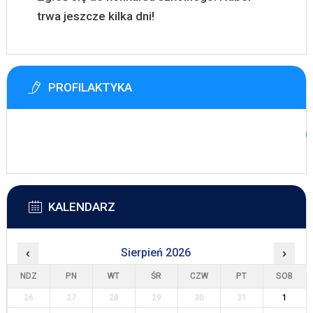
trwa jeszcze kilka dni!
PROFILAKTYKA
KALENDARZ
‹
Sierpień 2026
›
NDZ
PN
WT
ŚR
CZW
PT
SOB
26
27
28
29
30
31
1