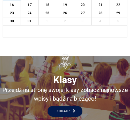
16
17
18
19
20
21
22
23
24
25
26
27
28
29
30
31
1
2
3
4
5
Klasy
Przejdź na stronę swojej klasy zobacz najnowsze
wpisy i bądź na bieżąco!
ZOBACZ