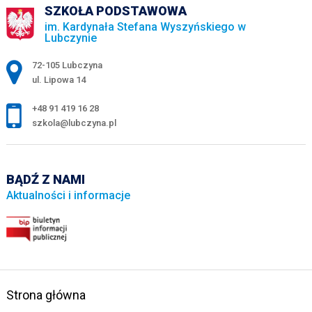
SZKOŁA PODSTAWOWA
im. Kardynała Stefana Wyszyńskiego w
Lubczynie
Adres pocztowy:
72-105 Lubczyna
ul. Lipowa 14
+48 91 419 16 28
szkola@lubczyna.pl
BĄDŹ Z NAMI
Aktualności i informacje
Strona główna