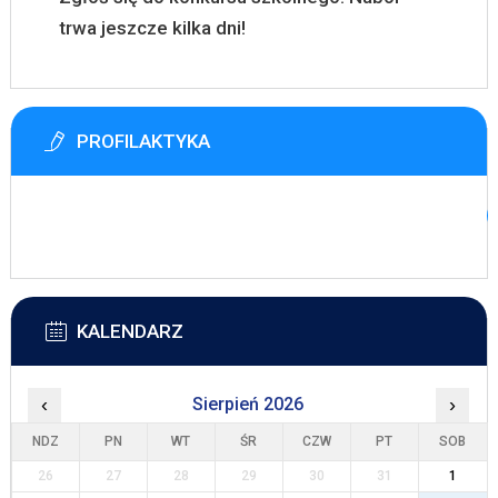
trwa jeszcze kilka dni!
PROFILAKTYKA
KALENDARZ
‹
Sierpień 2026
›
NDZ
PN
WT
ŚR
CZW
PT
SOB
26
27
28
29
30
31
1