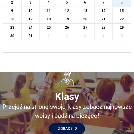
2
3
4
5
6
7
8
9
10
11
12
13
14
15
16
17
18
19
20
21
22
23
24
25
26
27
28
29
30
31
1
2
3
4
5
Klasy
Przejdź na stronę swojej klasy zobacz najnowsze
wpisy i bądź na bieżąco!
ZOBACZ