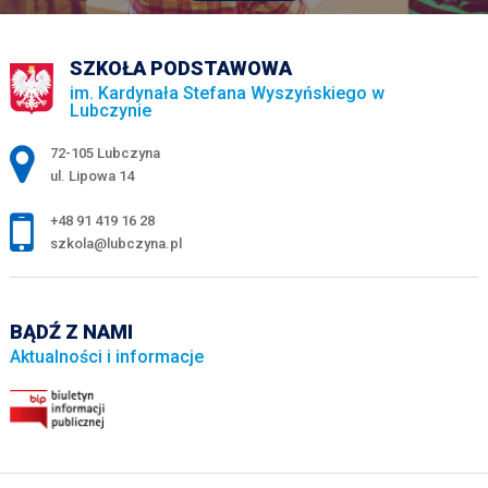
SZKOŁA PODSTAWOWA
im. Kardynała Stefana Wyszyńskiego w
Lubczynie
Adres pocztowy:
72-105 Lubczyna
ul. Lipowa 14
+48 91 419 16 28
szkola@lubczyna.pl
BĄDŹ Z NAMI
Aktualności i informacje