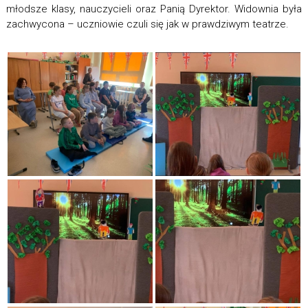
młodsze klasy, nauczycieli oraz Panią Dyrektor. Widownia była
zachwycona – uczniowie czuli się jak w prawdziwym teatrze.